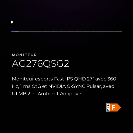
Reprendre
Afficher la diapositive
Afficher la diapositive
Afficher la diapositive
Afficher la diapositive
Afficher la diapositive
Afficher la diapositive
Afficher la diapositive
Afficher la diapositive
Afficher la diapositive
Afficher la diapositi
Afficher la diapo
Afficher la di
Afficher l
Affich
MONITEUR
AG276QSG2
Moniteur esports Fast IPS QHD 27" avec 360
Hz, 1 ms GtG et NVIDIA G-SYNC Pulsar, avec
ULMB 2 et Ambient Adaptive