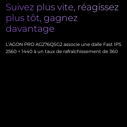
Suivez plus vite, réagissez
plus tôt, gagnez
davantage
L’AGON PRO AG276QSG2 associe une dalle Fast IPS
2560 × 1440 à un taux de rafraîchissement de 360
Hz et un temps de réponse de 1 ms GtG. NVIDIA G-
SYNC Pulsar prend en charge ULMB 2 et la
technologie G-SYNC Ambient Adaptive, avec 16,7
millions de couleurs (8 bits) pour des images
constantes et fluides.