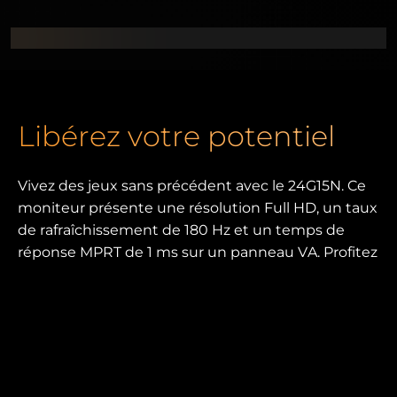
Libérez votre potentiel
Vivez des jeux sans précédent avec le 24G15N. Ce
moniteur présente une résolution Full HD, un taux
de rafraîchissement de 180 Hz et un temps de
réponse MPRT de 1 ms sur un panneau VA. Profitez
de visuels HDR10 éclatants et d'un gameplay
fluide avec AdaptiveSync et Low Input Lag. De
plus, les technologies FlickerFree et Low Blue
Mode assurent le confort pendant les longues
sessions.