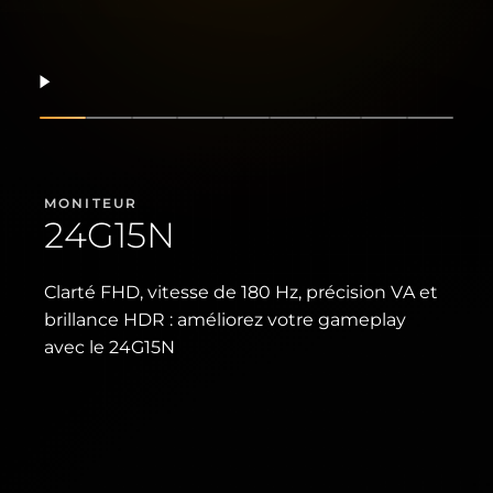
Reprendre
Afficher la diapositive
Afficher la diapositive
Afficher la diapositive
Afficher la diapositive
Afficher la diapositive
Afficher la diapositive
Afficher la diaposi
Afficher la d
Affiche
MONITEUR
24G15N
Clarté FHD, vitesse de 180 Hz, précision VA et
brillance HDR : améliorez votre gameplay
avec le 24G15N