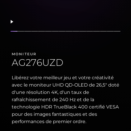
Reprendre
Afficher la diapositive
Afficher la diapositive
Afficher la diapositive
Afficher la diapositive
Afficher la diapositive
Afficher la diapositive
Afficher la diapositive
Afficher la diapositive
Afficher la diapositive
Afficher la diapositive
Afficher la diapositiv
Afficher la diaposi
Afficher la diap
Afficher la 
Afficher 
Affich
MONITEUR
AG276UZD
Libérez votre meilleur jeu et votre créativité
avec le moniteur UHD QD-OLED de 26,5" doté
d'une résolution 4K, d'un taux de
rafraîchissement de 240 Hz et de la
technologie HDR TrueBlack 400 certifié VESA
pour des images fantastiques et des
performances de premier ordre.