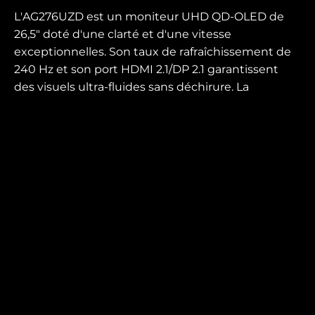
L'AG276UZD est un moniteur UHD QD-OLED de
26,5" doté d'une clarté et d'une vitesse
exceptionnelles. Son taux de rafraîchissement de
240 Hz et son port HDMI 2.1/DP 2.1 garantissent
des visuels ultra-fluides sans déchirure. La
technologie HDR TrueBlack 400 offre un contraste
profond et des couleurs éclatantes, idéal pour les
jeux et les travaux de création. La connexion USB-
C 65 W, le commutateur KVM et le hub USB
améliorent la connectivité et l'efficacité.
Bénéficiant d'une garantie de 3 ans, le moniteur
AG276UZD est le meilleur atout pour atteindre un
statut légendaire dans le domaine des jeux et de
la création de contenu.