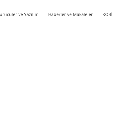
ürücüler ve Yazılım
Haberler ve Makaleler
KOBİ
Ürün serileri
rı
s