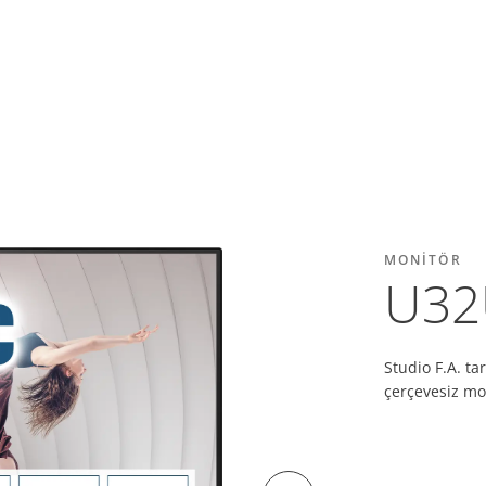
MONITÖR
U32
Studio F.A. t
çerçevesiz mo