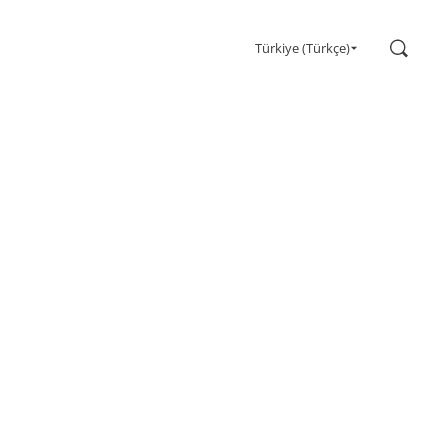
Ara
Türkiye (Türkçe)
Oyun
Monitörler
Ultra yüksek yenileme hızı
Ultrawide
Freesync
G-Sync
Kavisli
Büyük Ekran
OLED