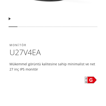
Devam et
Slaytı göster
Slaytı göster
Slaytı göster
Slaytı göster
Slaytı göster
Slaytı göster
Slaytı göster
Slaytı göster
Slaytı göste
Slaytı 
MONITÖR
U27V4EA
Mükemmel görüntü kalitesine sahip minimalist ve net
27 inç IPS monitör