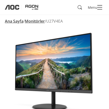
Ara
Menu
aoc
agon
Ana Sayfa
Monitörler
U27V4EA