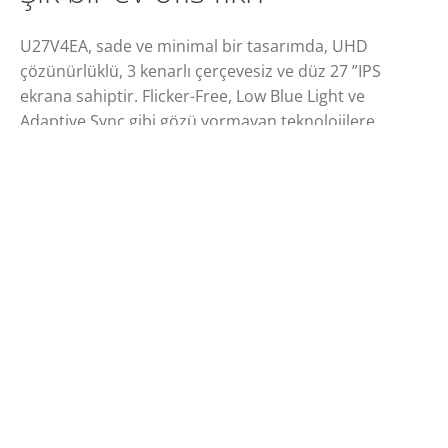
U27V4EA, sade ve minimal bir tasarımda, UHD
çözünürlüklü, 3 kenarlı çerçevesiz ve düz 27 ”IPS
ekrana sahiptir. Flicker-Free, Low Blue Light ve
Adaptive Sync gibi gözü yormayan teknolojilere
sahiptir.
EKRAN BOYU (INÇ)
PANEL ÇÖZÜNÜRLÜĞÜ