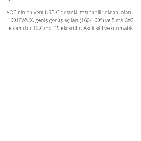
AOC'nin en yeni USB-C destekli taşınabilir ekranı olan
I1601FWUX, geniş görüş açıları (160/160°) ve 5 ms GtG
ile canlı bir 15.6 inç IPS ekrandır. Akıllı kılıf ve otomatik
pivot modu içerir.
EKRAN BOYU (INÇ)
PANEL ÇÖZÜNÜRLÜĞÜ
15.6
1920x1080