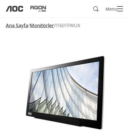
Ara
Menu
aoc
agon
Ana Sayfa
Monitörler
I1601FWUX