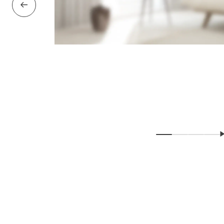
Önceki slayt
Slaytı göster
Slaytı göste
Slaytı 
Sla