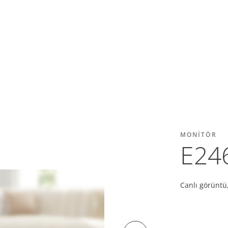
MONITÖR
E24
Canlı görüntü,