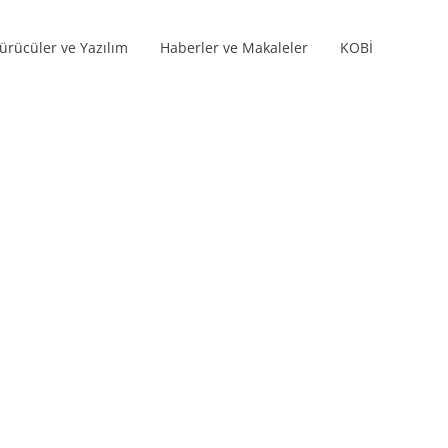
ürücüler ve Yazılım
Haberler ve Makaleler
KOBİ
Ürün serileri
rı
s