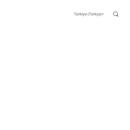
Ara
Türkiye (Türkçe)
Oyun
Monitörler
Ultra yüksek yenileme hızı
Ultrawide
Freesync
G-Sync
Kavisli
Büyük Ekran
OLED