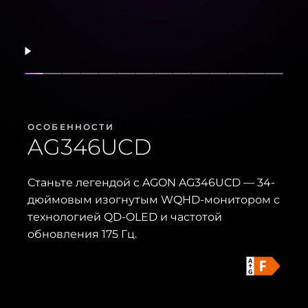
Возобновить
Показать слайд
Показать слайд
Показать слайд
Показать слайд
Показать слайд
Показать слайд
Показать слайд
Показать слайд
Показать слайд
Показать слайд
Показать слайд
Показать сл
Показать
Показ
ОСОБЕННОСТИ
AG346UCD
Станьте легендой с AGON AG346UCD — 34-
дюймовым изогнутым WQHD-монитором с
технологией QD-OLED и частотой
обновления 175 Гц.