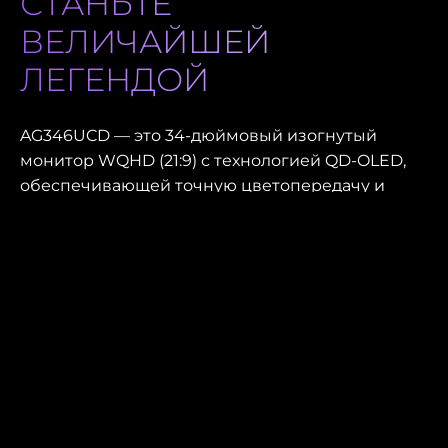
СТАНЬТЕ
ВЕЛИЧАЙШЕЙ
ЛЕГЕНДОЙ
AG346UCD — это 34-дюймовый изогнутый
монитор WQHD (21:9) с технологией QD-OLED,
обеспечивающей точную цветопередачу и
глубокую контрастность. Частота обновления
175 Гц обеспечивает сверхплавное
изображение без задержек, что крайне важно
для киберспорта. Сертификация HDR TB400
VESA обеспечивает захватывающую яркость
игрового процесса, а технология AdaptiveSync
устраняет разрывы изображения. Творческие
профессионалы извлекут выгоду из точной
цветопередачи и широкой палитры цветов для
графического дизайна. Благодаря