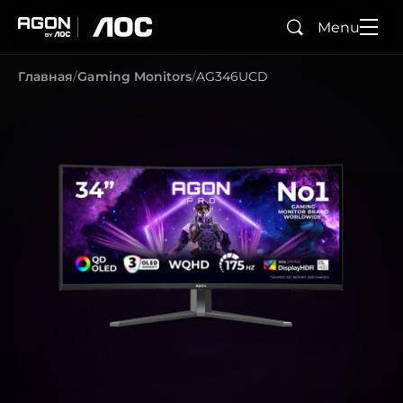
Menu
Поиск
agon
aoc
Главная
Gaming Monitors
AG346UCD