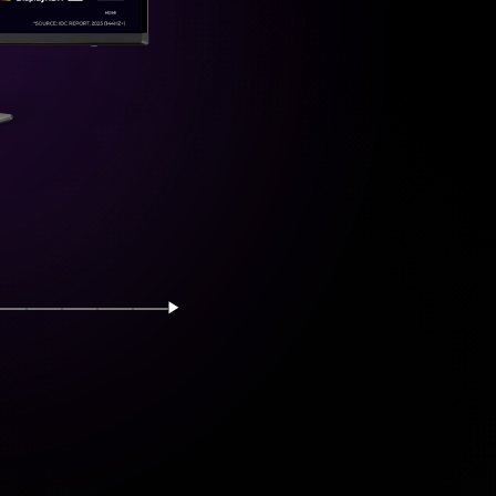
Возобновить
д
слайд
ть слайд
казать слайд
Показать слайд
Показать слайд
Показать слайд
Показать слайд
Показать слайд