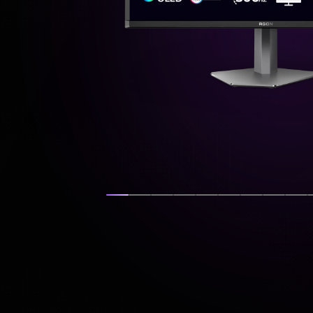
Показать слайд
Показать слайд
Показать слайд
Показать слайд
Показать слайд
Показать слай
Показать 
Показа
По