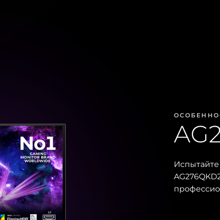
ОСОБЕННО
AG
Испытайте
AG276QKD2
профессио