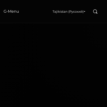
Поиск
G‑Menu
Tajikistan (Русский)