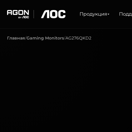
Продукция
Продукция
Подд
agon
aoc
Главная
Gaming Monitors
AG276QKD2
ДЛЯ ИГР
СЕРИИ ПРОДУК
Мониторы
Сверхвысокая частота обновления
Сверхширокоформатный
FreeSync
G-Sync
Изогнутый
Большой экран
Олед