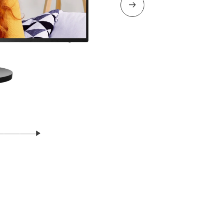
Nästa bild
Fortsätt
bild
isa bild
Visa bild
Visa bild