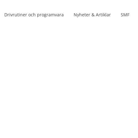
Drivrutiner och programvara
Nyheter & Artiklar
SMF
Produktlinjer
r upp
s