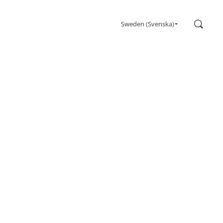
Sök
Sweden (Svenska)
Gaming
Bildskärmar
Ultrahög uppdateringsfrekvens
Ultrawide
FreeSync
G-Sync
Böjd
Big Screens
OLED