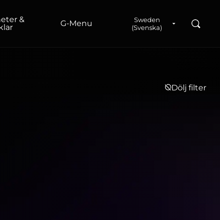
eter &
Sweden
Sök
G‑Menu
klar
(Svenska)
Dölj filter