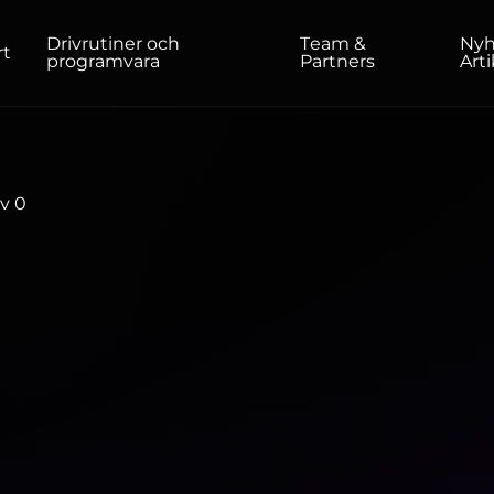
Drivrutiner och
Team &
Nyh
rt
programvara
Partners
Arti
HEMMA/KONTOR
v
0
Bildskärmar
Hög upplösning
Professionell
USB-C
Bärbar
Grundläggande
Stora skärmar