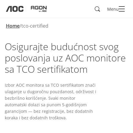
Search
Menu
aoc
agon
Home
tco-certified
Osigurajte budućnost svog
poslovanja uz AOC monitore
sa TCO sertifikatom
Izbor AOC monitora sa TCO sertifikatom znači
ulaganje u dugoročnu pouzdanost, održivost i
bezbrišno korišćenje. Svaki monitor
automatski dolazi sa punom 5-godišnjom
garancijom — bez registracije, bez dodatnih
koraka i bez dodatnih troškova.