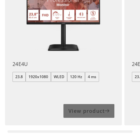
24E4U
24
23.8
1920x1080
WLED
120 Hz
4 ms
23
View product