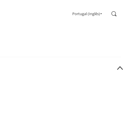
Pesqui
Portugal (Inglês)
Jogos
Monitores
Taxa de atualização ultra alta
Ultrawide
Freesync
G-Sync
Curvado
Ecrã grande
OLED