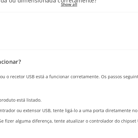
rada ou dimensionada corretamente?
Show all
etor contra picos de tensão, certifique-se de que está ligado. Se o
mensionada:
icional.
Screen Display).
es de energia, etc.) do monitor.
lução nativa do monitor. Ajuste as definições de posição horizonta
a nas definições de ecrã.
uenos pontos que permanecem permanentemente pretos ou apresen
ncionar?
um píxel morto permanece preto. Pode tentar o seguinte:
o ou o recetor USB está a funcionar corretamente. Os passos seguint
ernam rapidamente cores para tentar reativar píxeis presos.
 adicionais.
produto está listado.
uição pode aplicar-se se o número de píxeis defeituosos exceder o 
centrador ou extensor USB, tente ligá-lo a uma porta diretamente 
ento do píxel e contacte o serviço de apoio ao cliente.
 fizer alguma diferença, tente atualizar o controlador do chipse