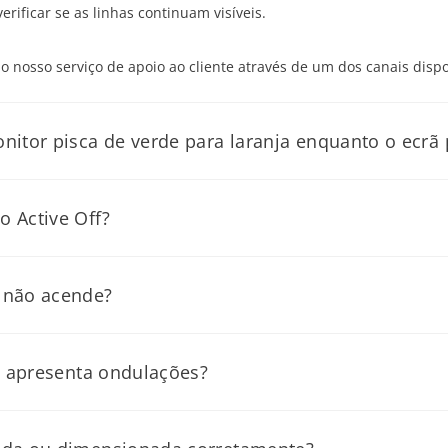
erificar se as linhas continuam visíveis.
 o nosso serviço de apoio ao cliente através de um dos canais dispo
nitor pisca de verde para laranja enquanto o ecrã
quanto não aparece nada no ecrã, o monitor pode não estar a receb
 Active Off?
nto ao monitor como ao computador.
de vídeo do dispositivo ligado. Verifique o seguinte:
 não acende?
 porta, se disponível.
 modo de suspensão.
eguinte:
ou apresenta ondulações?
de entrada. Reinicie o computador e o monitor.
nte ligado tanto ao monitor como à tomada elétrica. Verifique se 
ssitar de verificação adicional.
 definições de sinal incorretas.
ionado e não está bloqueado.