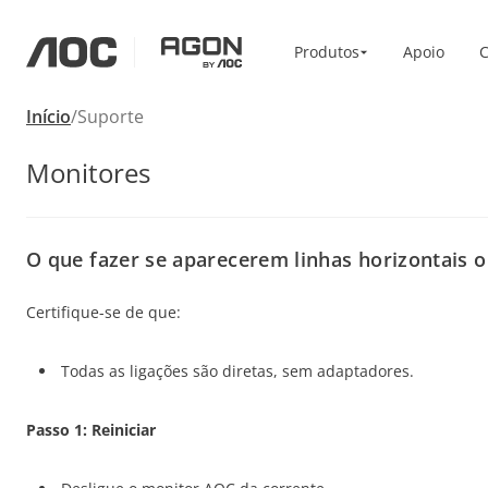
Produtos
Produtos
Apoio
C
aoc
agon
Início
Suporte
Casa/Escritório
Accessories
Monitores
Monitor Arm
Monitores
Alta resolução
Vesa Bracket
Profissional
USB-C
Portátil
Basic
O que fazer se aparecerem linhas horizontais o
Ecrã grande
Certifique-se de que:
Todas as ligações são diretas, sem adaptadores.
Passo 1: Reiniciar