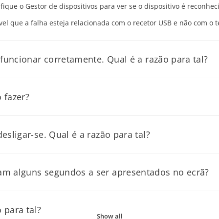
que o Gestor de dispositivos para ver se o dispositivo é reconhec
vel que a falha esteja relacionada com o recetor USB e não com o t
 funcionar corretamente. Qual é a razão para tal?
 fazer?
nte ao computador e não a um concentrador, extensor, comutador o
.
as, transparentes ou irregulares e, em caso afirmativo, não utilize o
sligar-se. Qual é a razão para tal?
 fizer alguma diferença, tente atualizar o controlador do chipse
 para um valor correto.
am alguns segundos a ser apresentados no ecrã?
 se funcionar num computador diferente, o problema poderá esta
utador. Se possível, não utilize um concentrador USB ou outro dis
 pilhas secas] *Apenas dispositivos de apontar:
t USB da motherboard.
e mover ou os botões ou as teclas não funcionarem:
nte ao computador e não a um concentrador, extensor, comutador o
 para tal?
oftware, tente mudar os botões nas definições (o clique esquerdo pa
Show all