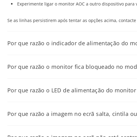
Experimente ligar o monitor AOC a outro dispositivo para v
Se as linhas persistirem após tentar as opções acima, contacte
Por que razão o indicador de alimentação do mo
Se o indicador de alimentação piscar entre verde e laranja en
Por que razão o monitor fica bloqueado no modo
Certifique-se de que o cabo de vídeo está bem ligado ta
O modo Active Off ocorre quando o monitor não deteta um sinal 
Confirme que o computador está ligado.
Por que razão o LED de alimentação do monitor
Experimente voltar a ligar o cabo ou utilizar outro cabo ou
Certifique-se de que o computador está ligado e não em
Se o LED de alimentação do monitor não acender, verifique o s
Reinicie o computador e o monitor.
Verifique se o cabo de vídeo está corretamente ligado.
Por que razão a imagem no ecrã salta, cintila 
Experimente voltar a ligar o cabo ou utilizar outra porta 
Certifique-se de que o cabo de alimentação está corretame
Se o problema persistir, a saída gráfica ou o cabo poderão nece
Este problema pode ser causado por interferências elétricas ou
Verifique se o botão de alimentação do monitor foi press