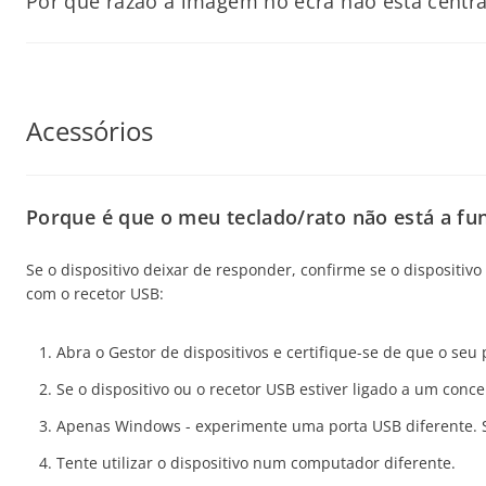
Por que razão a imagem no ecrã não está cent
Se estiver a utilizar uma régua de alimentação ou um prot
Para resolver o problema:
poderá necessitar de assistência técnica.
Se a imagem no ecrã não estiver centrada ou corretamente di
Certifique-se de que o cabo do monitor está bem ligado.
Contacte o serviço de apoio ao cliente para obter assistência ad
Utilize a função Auto Adjust do monitor no menu OSD (On-
Acessórios
Afaste dispositivos elétricos próximos (colunas, adaptador
Certifique-se de que a resolução está definida para a reso
Verifique se a taxa de atualização correta está selecionad
Se possível, teste com outro cabo ou porta.
Se notar píxeis mortos ou presos, estes aparecem como peq
Porque é que o meu teclado/rato não está a fu
apresenta uma única cor (vermelho, verde ou azul), enquanto 
Se o dispositivo deixar de responder, confirme se o dispositiv
Utilize software de reparação de píxeis ou vídeos que alt
com o recetor USB:
Evite aplicar pressão no ecrã, pois isso pode causar danos
Abra o Gestor de dispositivos e certifique-se de que o seu 
Verifique os termos da garantia do monitor, pois a substit
Se o dispositivo ou o recetor USB estiver ligado a um con
Se o problema persistir, documente a localização e o comportam
Apenas Windows - experimente uma porta USB diferente. Se
Tente utilizar o dispositivo num computador diferente.