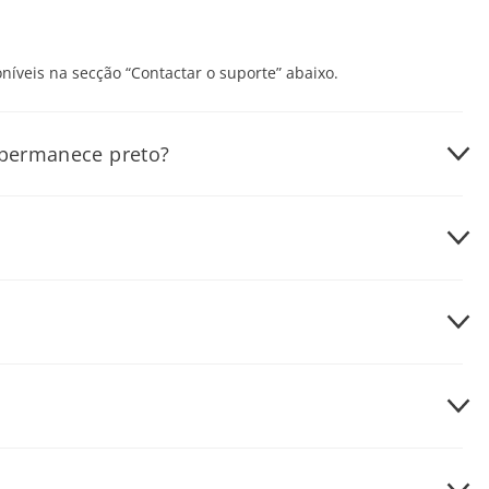
níveis na secção “Contactar o suporte” abaixo.
 permanece preto?
er um sinal de vídeo válido. Experimente o seguinte:
a tomada está a funcionar testando-a com outro dispositivo.