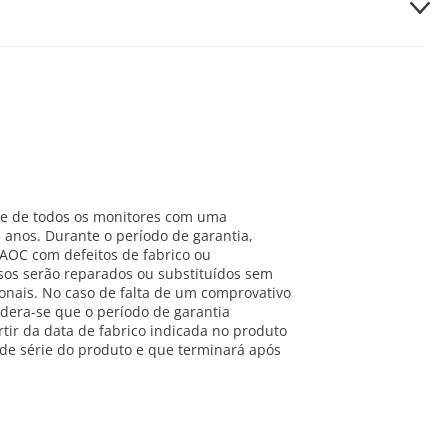
o atraso.
th is connected. Then, press PartyLink button for 3 seconds to
white and blue alternatively.
uetooth device will be used as the primary speaker.
cted, you will hear a voice prompt on the slave speakers and
ted.
y. You will hear a prompt sound when successfully connected,
ode, slave speaker will return to previous state automatically
on either speaker.
e de todos os monitores com uma
 anos. Durante o período de garantia,
imary speaker. · Before stereo pairing, make sure that the
 AOC com defeitos de fabrico ou
os serão reparados ou substituídos sem
ker and your Bluetooth device · In stereo mode, the button
onais. No caso de falta de um comprovativo
dera-se que o período de garantia
tir da data de fabrico indicada no produto
 de série do produto e que terminará após