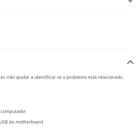
 LED continuar sem acender após estas verificações, o monitor
l e vertical no menu do monitor, se necessário.
tam uma cor constante. Um píxel preso normalmente
es irão ajudar a identificar se o problema está relacionado
limite permitido.
no computador
t USB da motherboard.