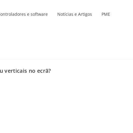
ontroladores e software
Notícias e Artigos
PME
Linhas de produtos
s
s
u verticais no ecrã?