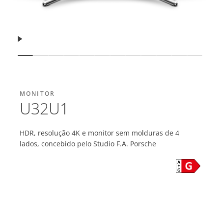
Retomar
Mostrar slide
Mostrar slide
Mostrar slide
Mostrar slide
Mostrar slide
Mostrar slide
Mostrar slide
Mostrar slide
Mostrar slide
Mostrar slide
Mostrar sl
Mostra
MONITOR
U32U1
HDR, resolução 4K e monitor sem molduras de 4
lados, concebido pelo Studio F.A. Porsche