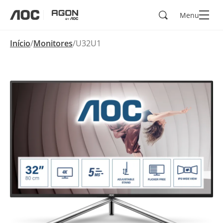
Pesquisar
Menu
aoc
agon
Início
Monitores
U32U1