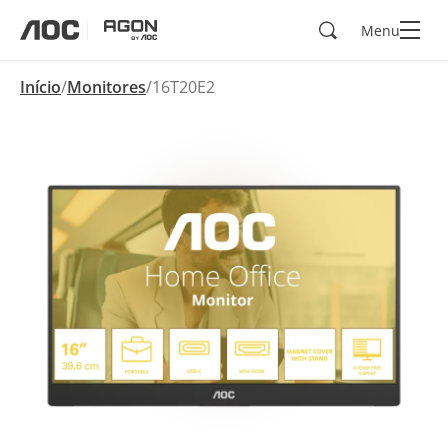
Pesquisar
Menu
aoc
agon
Início
Monitores
16T20E2