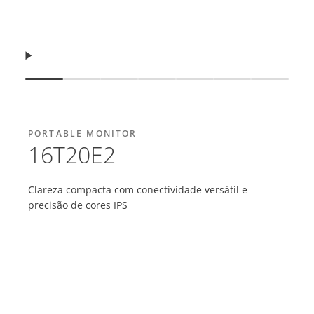
Retomar
Mostrar slide
Mostrar slide
Mostrar slide
Mostrar slide
Mostrar slide
Mostrar slide
Mostrar 
PORTABLE MONITOR
16T20E2
Clareza compacta com conectividade versátil e
precisão de cores IPS