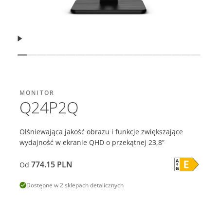
Wznów
Pokaż slajd
Pokaż slajd
Pokaż slajd
Pokaż slajd
Pokaż slajd
Pokaż slajd
Pokaż slajd
Pokaż slajd
Pokaż slajd
Pokaż slajd
Pokaż slajd
Pokaż slajd
Pokaż slajd
Pokaż slajd
Pokaż slajd
Pokaż slajd
Pokaż slajd
Pokaż sl
Pokaż
MONITOR
Q24P2Q
Olśniewająca jakość obrazu i funkcje zwiększające
wydajność w ekranie QHD o przekątnej 23,8”
774.15
PLN
Od
Dostępne w 2 sklepach detalicznych