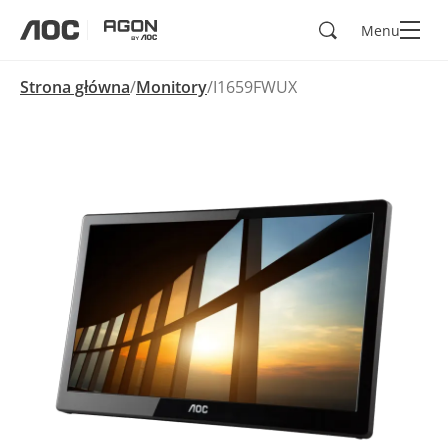
Wyszukaj
Menu
aoc
agon
Strona główna
Monitory
I1659FWUX