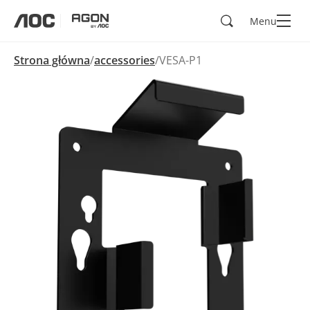
Wyszukaj
Menu
aoc
agon
Strona główna
accessories
VESA-P1