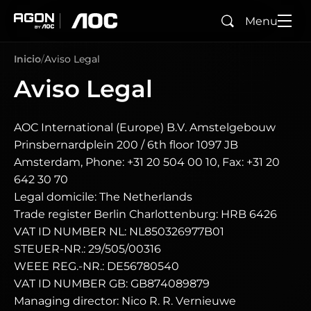
Menu
Buscar
agon
aoc
Inicio
Aviso Legal
Aviso Legal
AOC International (Europe) B.V. Amstelgebouw
Prinsbernardplein 200 / 6th floor 1097 JB
Amsterdam, Phone: +31 20 504 00 10, Fax: +31 20
642 30 70
Legal domicile: The Netherlands
Trade register Berlin Charlottenburg: HRB 6426
VAT ID NUMBER NL: NL850326977B01
STEUER-NR.: 29/505/00316
WEEE REG.-NR.: DE56780540
VAT ID NUMBER GB: GB874089879
Managing director: Nico R. R. Vernieuwe