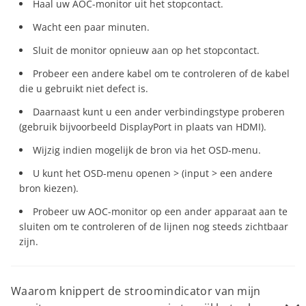
Haal uw AOC-monitor uit het stopcontact.
Het defect is veroorzaakt door aansluiting van
Consumenten:
Wacht een paar minuten.
randapparatuur, extra apparatuur of accessoires die niet
Reparatiediensten en de beschikbaarheid van
https://aoc.sparepartservice.shop/eshopmvc/countryselect
worden aanbevolen in de gebruikershandleiding.
reserveonderdelen kunnen afhankelijk zijn van lokale
Sluit de monitor opnieuw aan op het stopcontact.
omstandigheden en productbeschikbaarheid, inclusief
Het apparaat beschadigd is, waaronder maar niet
De beschikbaarheid van reserveonderdelen kan variëren
Probeer een andere kabel om te controleren of de kabel
beperkingen op basis van het land waar het product
beperkt tot schade veroorzaakt door dieren, blikseminslag,
afhankelijk van de productlevenscyclus, technische
die u gebruikt niet defect is.
oorspronkelijk is verkocht.
abnormale spanning, brand, natuurrampen, transport of
haalbaarheid en regionale leveringsomstandigheden.
water (tenzij de gebruikershandleiding uitdrukkelijk
Daarnaast kunt u een ander verbindingstype proberen
aangeeft dat het product mag worden afgespoeld).
(gebruik bijvoorbeeld DisplayPort in plaats van HDMI).
Normale slijtage of vervanging van verbruiksdelen naar
Wijzig indien mogelijk de bron via het OSD-menu.
hun aard.
U kunt het OSD-menu openen > (input > een andere
Het product niet correct functioneert omdat het
bron kiezen).
oorspronkelijk niet is ontworpen, vervaardigd of
Probeer uw AOC-monitor op een ander apparaat aan te
goedgekeurd voor gebruik in het land waar het wordt
sluiten om te controleren of de lijnen nog steeds zichtbaar
gebruikt (bijvoorbeeld bij import).
zijn.
Het product niet correct functioneert als gevolg van
problemen met toegang tot of verbinding met
dienstverleners, zoals onderbrekingen in
Waarom knippert de stroomindicator van mijn
toegangsnetwerken (bijvoorbeeld kabeltelevisie, satelliet of