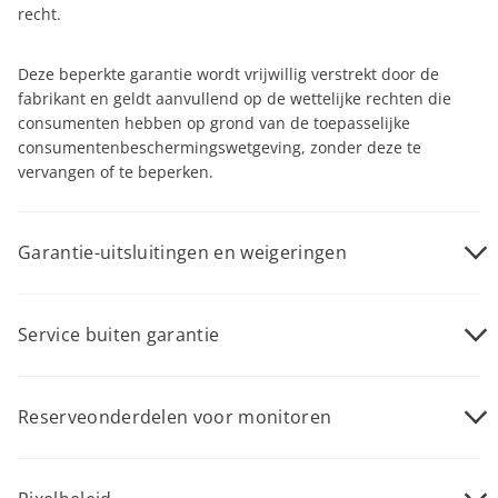
recht.
Deze beperkte garantie wordt vrijwillig verstrekt door de
fabrikant en geldt aanvullend op de wettelijke rechten die
consumenten hebben op grond van de toepasselijke
consumentenbeschermingswetgeving, zonder deze te
vervangen of te beperken.
Garantie-uitsluitingen en weigeringen
De garantie is van toepassing indien het product correct is
gebruikt overeenkomstig het beoogde gebruik en in
Service buiten garantie
overeenstemming met de gebruiksinstructies.
Nadat de garantieperiode is verstreken, kunnen er nog
steeds servicemogelijkheden beschikbaar zijn.
De garantie dekt geen gevolgschade, waaronder maar niet
Reserveonderdelen voor monitoren
beperkt tot verlies van gegevens, verlies van inkomsten, noch
enige vergoeding voor door uzelf uitgevoerde handelingen,
Producten die onder de garantie vallen, worden
Service buiten garantie wordt uitgevoerd door
zoals regulier onderhoud, installatie van firmware-updates of
onderhouden overeenkomstig de garantievoorwaarden.
gecertificeerde/geautoriseerde servicepartners. Deze