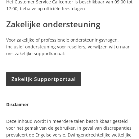
kleur wisselen om vastzittende pixels mogelijk weer te
Het Customer Service Callcenter is beschikbaar van 09:00 tot
activeren.
17:00, behalve op officiële feestdagen
Oefen geen druk uit op het scherm, omdat dit extra
Zakelijke ondersteuning
schade kan veroorzaken.
Controleer de garantievoorwaarden van uw monitor,
Voor zakelijke of professionele ondersteuningsvragen,
omdat vervanging mogelijk van toepassing is als het aantal
inclusief ondersteuning voor resellers, verwijzen wij u naar
defecte pixels de toegestane drempel overschrijdt.
ons zakelijke supportkanaal:
Als het probleem aanhoudt, documenteer dan de locatie en
het gedrag van de pixel en neem contact op met de
Zakelijk Supportportaal
klantenservice.
Disclaimer
Deze inhoud wordt in meerdere talen beschikbaar gesteld
voor het gemak van de gebruiker. In geval van discrepanties
prevaleert de Engelse versie. Dwingendrechtelijke wettelijke