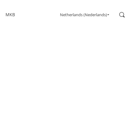
Zoeken
MKB
Netherlands (Nederlands)
Gaming
Monitors
Ultra hoge vernieuwingsfrequentie
Ultrawide
Freesync
G-Sync
Gebogen
Groot scherm
OLED