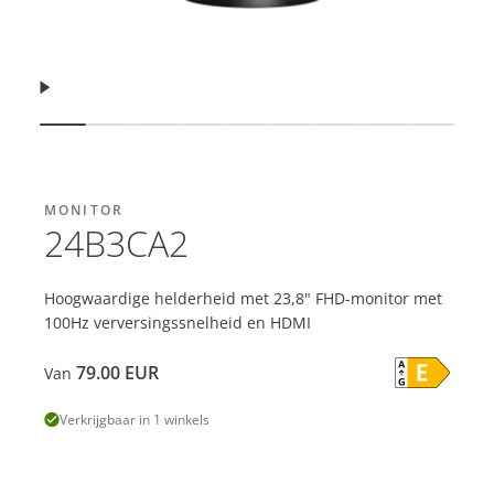
Hervatten
Dia weergeven
Dia weergeven
Dia weergeven
Dia weergeven
Dia weergeven
Dia weergeven
Dia weergeven
Dia weergev
Dia we
MONITOR
24B3CA2
Hoogwaardige helderheid met 23,8" FHD-monitor met
100Hz verversingssnelheid en HDMI
79.00
EUR
Van
Verkrijgbaar in 1 winkels