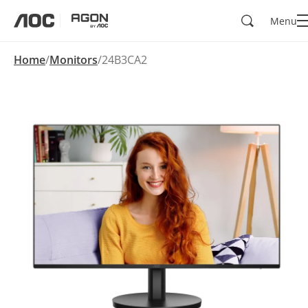
Zoeken
Menu
aoc
agon
Home
Monitors
24B3CA2