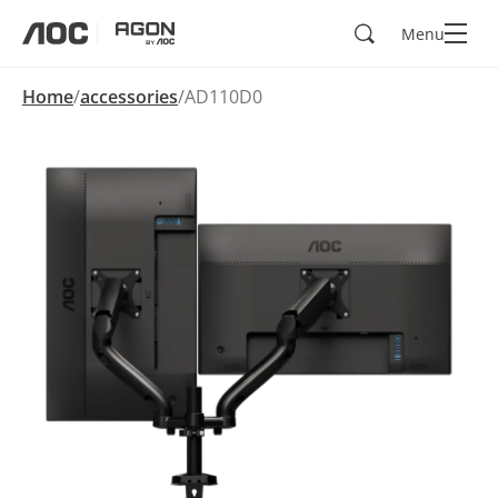
Zoeken
Menu
aoc
agon
Home
accessories
AD110D0