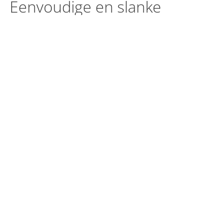
Eenvoudige en slanke
dubbele
monitoropstellingen
De gasveer geladen, slanke AD100-monitorarm kan
op bureaus worden geklemd en kan twee
beeldschermen tot 32“ formaat dragen. 360°
draaipunt, breed kantelbereik, 230 mm hoogtebereik
levert enorme flexibiliteit.
SPECIFICATIES
Productbrochure downloaden (PDF)