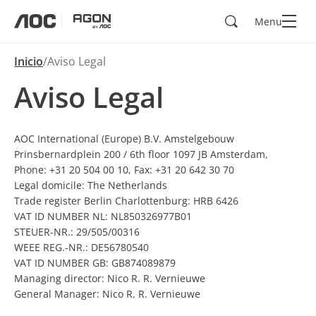
Buscar
Menu
aoc
agon
Inicio
Aviso Legal
Aviso Legal
AOC International (Europe) B.V. Amstelgebouw
Prinsbernardplein 200 / 6th floor 1097 JB Amsterdam,
Phone: +31 20 504 00 10, Fax: +31 20 642 30 70
Legal domicile: The Netherlands
Trade register Berlin Charlottenburg: HRB 6426
VAT ID NUMBER NL: NL850326977B01
STEUER-NR.: 29/505/00316
WEEE REG.-NR.: DE56780540
VAT ID NUMBER GB: GB874089879
Managing director: Nico R. R. Vernieuwe
General Manager: Nico R. R. Vernieuwe