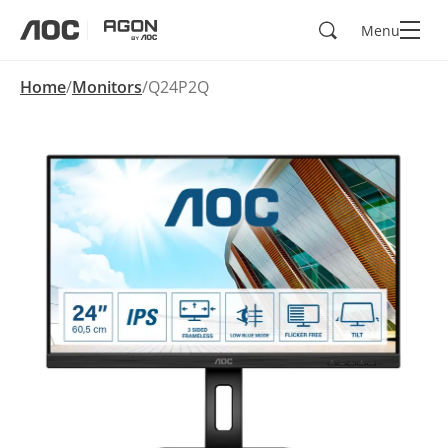
Cerca
Menu
aoc
agon
Home
Monitors
Q24P2Q