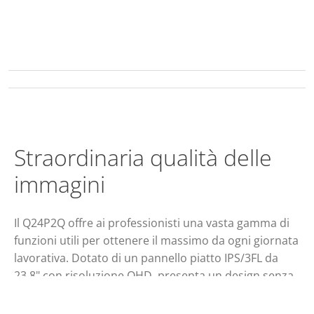
Straordinaria qualità delle
immagini
Il Q24P2Q offre ai professionisti una vasta gamma di
funzioni utili per ottenere il massimo da ogni giornata
lavorativa. Dotato di un pannello piatto IPS/3FL da
23,8" con risoluzione QHD, presenta un design senza
cornice su 3 lati, con ampi angoli di visione di
178°/178°. Inclinabile, orientabile e regolabile in