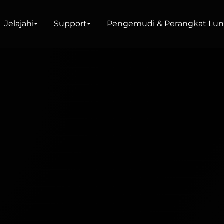
Lunak
Jelajahi
Support
Pengemudi & Perangkat Lu
 Shop
okal