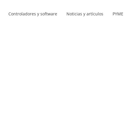
Controladores y software
Noticias y artículos
PYME
Líneas de productos
nitor
s