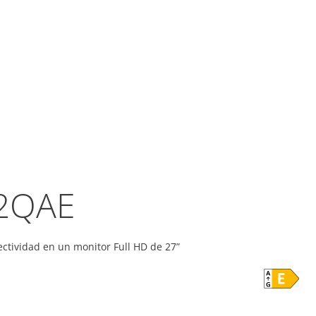
2QAE
ectividad en un monitor Full HD de 27”