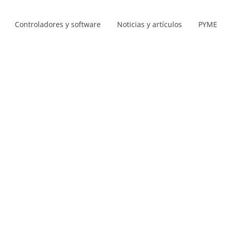
Controladores y software
Noticias y artículos
PYME
Líneas de productos
nitor
s