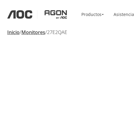
Productos
Productos
Asistencia
aoc
agon
Inicio
Monitores
27E2QAE
Hogar/Oficina
Accesorios
Monitores
Brazos de mo
Alta resolución
Vesa Bracket
Profesional
USB-C
Portátil
Básico
Pantallas grandes