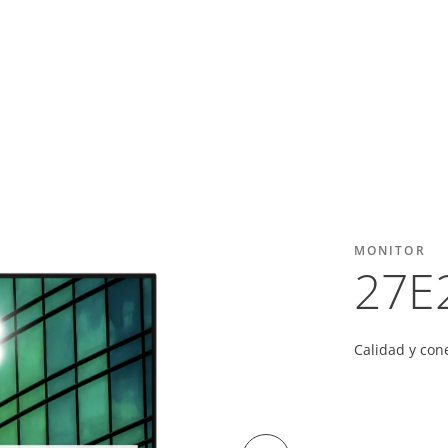
MONITOR
27E
Calidad y con