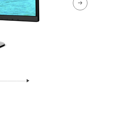
Siguiente diapositiva
Reanudar
tiva
positiva
 diapositiva
trar diapositiva
Mostrar diapositiva
Mostrar diapositiva
Mostrar diapositiva