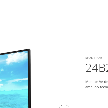
MONITOR
24B
Monitor VA de 
amplio y tecno