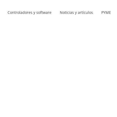
Controladores y software
Noticias y artículos
PYME
Líneas de productos
nitor
s