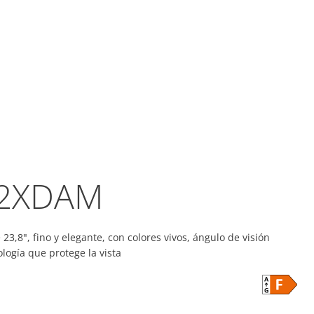
2XDAM
23,8", fino y elegante, con colores vivos, ángulo de visión
logía que protege la vista