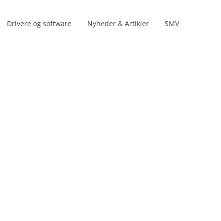
Drivere og software
Nyheder & Artikler
SMV
Produktserier
ærmarm
s