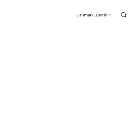
Søg
Denmark (Dansk)
Spil
Skærme
Ultrahøj opdateringshastighed
Ultrawide
FreeSync
G-Sync
Buet
Stor skærm
OLED