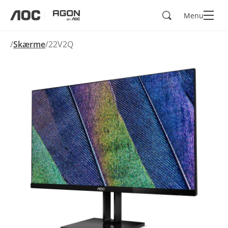
Søg
Menu
aoc
agon
Skærme
22V2Q