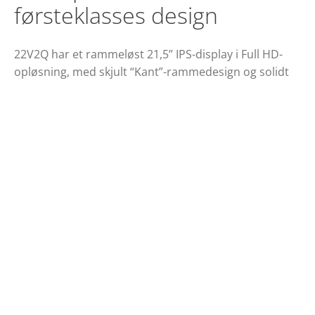
førsteklasses design
22V2Q har et rammeløst 21,5” IPS-display i Full HD-
opløsning, med skjult “Kant”-rammedesign og solidt
metalstativ. Klar til spil i hurtigt tempo og billeder i
bevægelse med FreeSync, 75Hz opdateringsfrekvens
og 5 ms responstid.