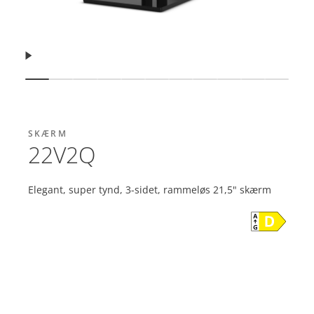
Fortsæt
Vis slide
Vis slide
Vis slide
Vis slide
Vis slide
Vis slide
Vis slide
Vis slide
Vis slide
Vis slide
Vis sli
SKÆRM
22V2Q
Elegant, super tynd, 3-sidet, rammeløs 21,5" skærm