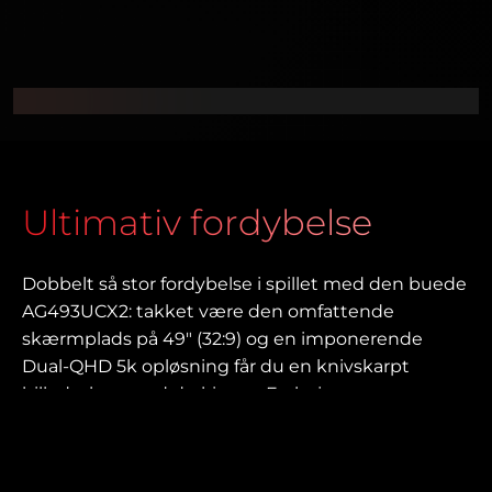
Ultimativ fordybelse
Dobbelt så stor fordybelse i spillet med den buede
AG493UCX2: takket være den omfattende
skærmplads på 49″ (32:9) og en imponerende
Dual-QHD 5k opløsning får du en knivskarpt
billede, hvor end du kigger. En høj
opdateringshastighed på 165 Hz og FreeSync
Premium giver de mest jævne billeder og gør det
endnu mere realistisk.