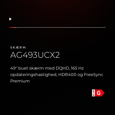
Fortsæt
Vis slide
Vis slide
Vis slide
Vis slide
Vis slide
Vis slide
Vis slide
Vis slide
Vis slide
Vis slide
Vis slide
Vis slide
Vis sli
SKÆRM
AG493UCX2
49″ buet skærm med DQHD, 165 Hz
opdateringshastighed, HDR400 og FreeSync
Premium