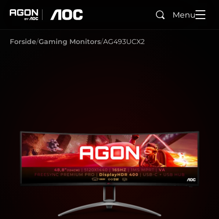
Menu
Søg
agon
aoc
Forside
Gaming Monitors
AG493UCX2