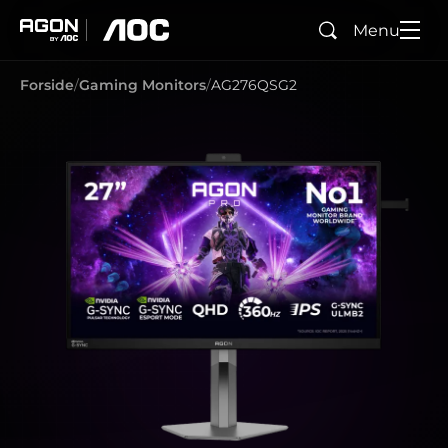
Menu
Søg
agon
aoc
Forside
Gaming Monitors
AG276QSG2