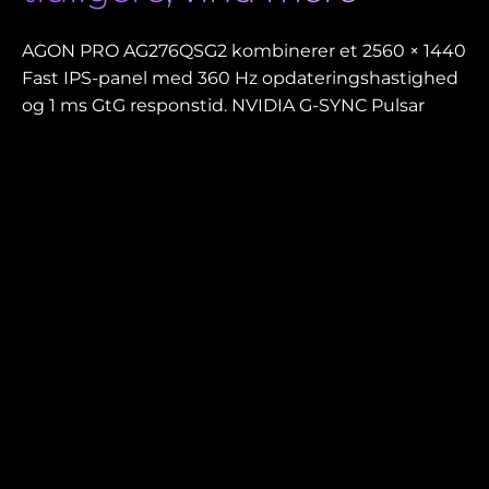
AGON PRO AG276QSG2 kombinerer et 2560 × 1440
Fast IPS-panel med 360 Hz opdateringshastighed
og 1 ms GtG responstid. NVIDIA G-SYNC Pulsar
understøtter ULMB 2 og G-SYNC Ambient
Adaptive Technology og leverer ensartet
billedkvalitet med 16,7 mio. farver (8-bit).