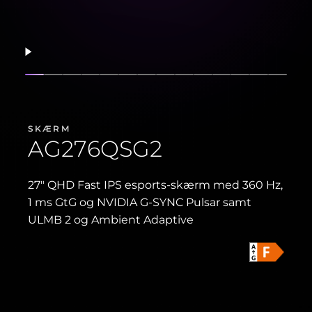
Fortsæt
Vis slide
Vis slide
Vis slide
Vis slide
Vis slide
Vis slide
Vis slide
Vis slide
Vis slide
Vis slide
Vis slide
Vis slide
Vis slide
Vis sl
SKÆRM
AG276QSG2
27" QHD Fast IPS esports-skærm med 360 Hz,
1 ms GtG og NVIDIA G-SYNC Pulsar samt
ULMB 2 og Ambient Adaptive