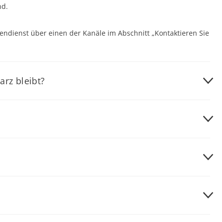
nd.
ndienst über einen der Kanäle im Abschnitt „Kontaktieren Sie
rz bleibt?
möglicherweise kein gültiges Videosignal. Bitte versuchen Sie
s:
erfügbar.
puter und den Monitor neu.
ie Steckdose funktioniert, indem Sie sie mit einem anderen