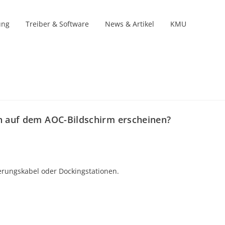
ung
Treiber & Software
News & Artikel
KMU
Produktlinien
e
ungen
en auf dem AOC-Bildschirm erscheinen?
erungskabel oder Dockingstationen.