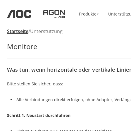
Produkte
Produkte
Unterstütz
aoc
agon
Startseite
Unterstützung
Heim/Büro
Zubehör
Monitore
Monitorarm
Monitore
Hohe Auflösung
Vesa Halter
Professionell
USB-C
Tragbar
Basic
Was tun, wenn horizontale oder vertikale Lini
Große Bildschirme
Bitte stellen Sie sicher, dass:
Alle Verbindungen direkt erfolgen, ohne Adapter, Verläng
Schritt 1. Neustart durchführen