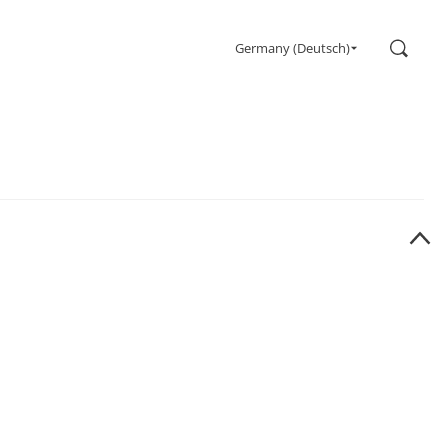
Suchen
Germany (Deutsch)
Gaming
Monitore
Ultrahohe Bildwiederholrate
Ultrawide
Freesync
G-Sync
Gekrümmt
Großer Bildschirm
OLED