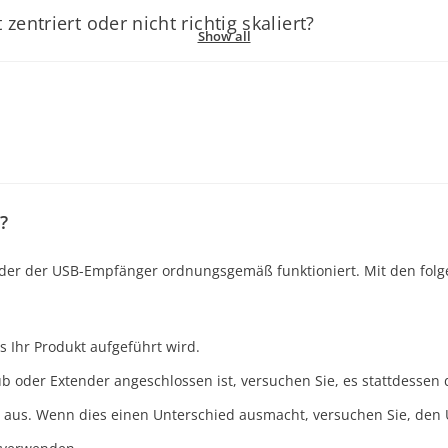
entriert oder nicht richtig skaliert?
wurde und nicht klemmt.
Show all
schutz verwenden, stellen Sie sicher, dass diese eingeschaltet s
tig skaliert ist:
.
n ist.
 On-Screen-Display-Menü.
r, Netzteile usw.) vom Monitor.
ndienst.
ösung des Monitors eingestellt ist. Passen Sie bei Bedarf die horiz
 Bildwiederholfrequenz ausgewählt ist.
n anderen Anschluss.
ese als sehr kleine Punkte, die dauerhaft schwarz bleiben oder stä
?
in totes Pixel schwarz bleibt. Sie können Folgendes versuchen:
 oder der USB-Empfänger ordnungsgemäß funktioniert. Mit den folge
schnell wechselnden Farben, um festhängende Pixel möglicherweise
ies zusätzliche Schäden verursachen kann.
s Ihr Produkt aufgeführt wird.
n Austausch möglich sein kann, wenn die Anzahl defekter Pixel de
oder Extender angeschlossen ist, versuchen Sie, es stattdessen 
osition und das Verhalten des Pixels und wenden Sie sich an den 
aus. Wenn dies einen Unterschied ausmacht, versuchen Sie, den U