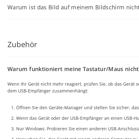
Warum ist das Bild auf meinem Bildschirm nicht z
Prüfen Sie, ob die Einschalttaste des Monitors gedrückt 
Zur Fehlerbehebung:
Wenn Sie eine Steckdosenleiste oder einen Überspannungs
Wenn das Bild auf dem Bildschirm nicht zentriert oder nicht rich
leuchtet, muss der Monitor möglicherweise gewartet werden
Stellen Sie sicher, dass das Monitorkabel fest angeschlosse
Verwenden Sie die Auto-Adjust-Funktion des Monitors im
Zubehör
Entfernen Sie elektrische Geräte in der Nähe (Lautspreche
Bitte wenden Sie sich für weitere Unterstützung an den Kunde
Stellen Sie sicher, dass die Auflösung auf die native Aufl
Prüfen Sie, ob in Ihren Anzeigeeinstellungen die richtige
Testen Sie nach Möglichkeit ein anderes Kabel oder eine
Wenn Sie tote oder festhängende Pixel bemerken, erscheinen di
Warum funktioniert meine Tastatur/Maus nicht
der Regel eine einzelne Farbe (Rot, Grün oder Blau), während e
Wenn Ihr Gerät nicht mehr reagiert, prüfen Sie, ob das Gerät
Verwenden Sie Pixel-Reparatur-Software oder Videos mit 
dem USB-Empfänger zusammenhängt:
Vermeiden Sie Druck auf den Bildschirm auszuüben, da d
Öffnen Sie den Geräte-Manager und stellen Sie sicher, das
Prüfen Sie die Garantiebedingungen Ihres Monitors, da ei
Wenn das Gerät oder der USB-Empfänger an einen USB-Hub 
Wenn das Problem weiterhin besteht, dokumentieren Sie die P
Nur Windows: Probieren Sie einen anderen USB-Anschluss 