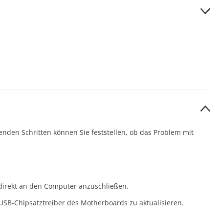
ind. Wenn die LED nach diesen Prüfungen weiterhin nicht
ontale und vertikale Position im Monitormenü an.
ndig eine Farbe anzeigen. Ein festhängendes Pixel zeigt in
nden Schritten können Sie feststellen, ob das Problem mit
 wieder zu aktivieren.
n zulässigen Grenzwert überschreitet.
direkt an den Computer anzuschließen.
Kundendienst.
SB-Chipsatztreiber des Motherboards zu aktualisieren.