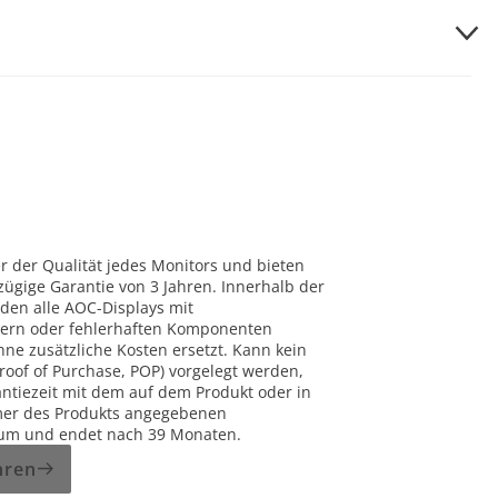
he speaker can connect up to 100 AOC speakers together (across
th is connected. Then, press PartyLink button for 3 seconds to
white and blue alternatively.
uetooth device will be used as the primary speaker.
cted, you will hear a voice prompt on the slave speakers and
ted.
y. You will hear a prompt sound when successfully connected,
ode, slave speaker will return to previous state automatically
on either speaker.
r der Qualität jedes Monitors und bieten
zügige Garantie von 3 Jahren. Innerhalb der
imary speaker. · Before stereo pairing, make sure that the
rden alle AOC-Displays mit
lern oder fehlerhaften Komponenten
ker and your Bluetooth device · In stereo mode, the button
hne zusätzliche Kosten ersetzt. Kann kein
roof of Purchase, POP) vorgelegt werden,
antiezeit mit dem auf dem Produkt oder in
er des Produkts angegebenen
tum und endet nach 39 Monaten.
hren