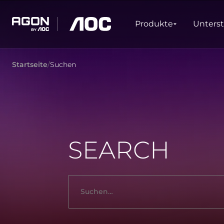
Produkte
Produkte
Unters
agon
aoc
Startseite
Suchen
GAMING
PRODUKTLINIEN
Monitore
Ultrahohe Bildwiederholrate
Ultrawide
Freesync
G-Sync
Gekrümmt
SEARCH
Großer Bildschirm
OLED