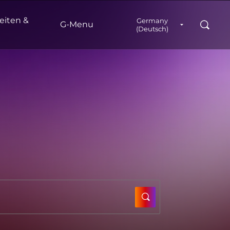
eiten &
Germany
Suche
G‑Menu
(Deutsch)
SUBMIT