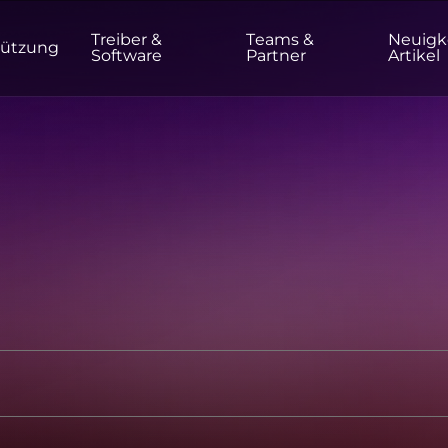
Treiber &
Teams &
Neuigk
tützung
Software
Partner
Artikel
HEIM/BÜRO
Monitore
Hohe Auflösung
Professionell
USB-C
Tragbar
Basic
Große Bildschirme