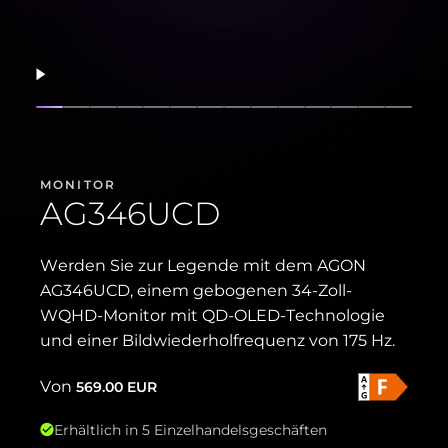
Fortsetzen
Folie anzeigen
Folie anzeigen
Folie anzeigen
Folie anzeigen
Folie anzeigen
Folie anzeigen
Folie anzeigen
Folie anzeigen
Folie anzeigen
Folie anzeigen
Folie anzeigen
Folie anzeig
Folie anz
Folie
MONITOR
AG346UCD
Werden Sie zur Legende mit dem AGON
AG346UCD, einem gebogenen 34-Zoll-
WQHD-Monitor mit QD-OLED-Technologie
und einer Bildwiederholfrequenz von 175 Hz.
Von
569.00
EUR
Erhältlich in 5 Einzelhandelsgeschäften