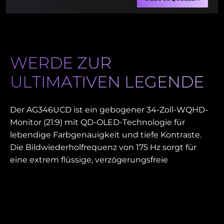
WERDE ZUR
ULTIMATIVEN LEGENDE
Der AG346UCD ist ein gebogener 34-Zoll-WQHD-
Monitor (21:9) mit QD-OLED-Technologie für
lebendige Farbgenauigkeit und tiefe Kontraste.
Die Bildwiederholfrequenz von 175 Hz sorgt für
eine extrem flüssige, verzögerungsfreie
Darstellung, die für eSports entscheidend ist. Die
HDR TB400 VESA-Zertifizierung verbessert das
Spielen mit atemberaubender Helligkeit, während
AdaptiveSync das Tearing des Bildschirms
verhindert. Kreativprofis profitieren von der