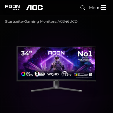
Menu
Suchen
agon
aoc
Startseite
Gaming Monitors
AG346UCD