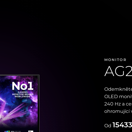
MONITOR
AG
Odemkněte š
OLED monito
240 Hz a ce
ohromující 
15433
Od