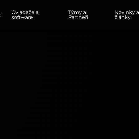
Ovladače a
Týmy a
Novinky 
a
software
Partneři
články
ADY
DOMÁCNOST/KANCELÁŘ
Monitory
Vysoké rozlišení
Profesionální
USB-C
Přenosný
Základní
Velké monitory