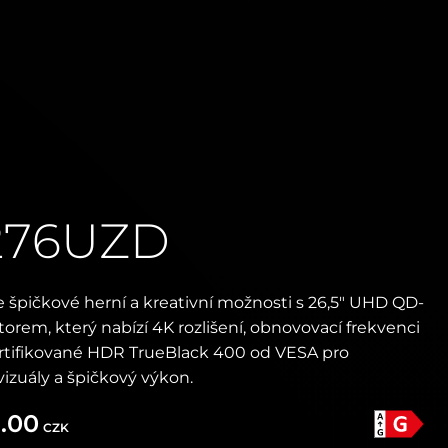
276UZD
pičkové herní a kreativní možnosti s 26,5" UHD QD-
rem, který nabízí 4K rozlišení, obnovovací frekvenci
rtifikované HDR TrueBlack 400 od VESA pro
vizuály a špičkový výkon.
.00
CZK