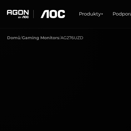
Produkty
Produkty
Podpor
agon
aoc
Domů
Gaming Monitors
AG276UZD
HERNÍ
PRODUKTOVÉ Ř
Monitory
Velmi vysoká obnovovací frekvence
Ultrawide
FreeSync
G-Sync
Zakřivené
Velká obrazovka
OLED