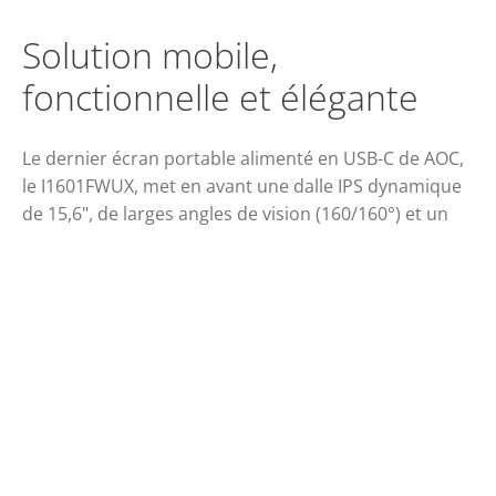
Solution mobile,
fonctionnelle et élégante
Le dernier écran portable alimenté en USB-C de AOC,
le I1601FWUX, met en avant une dalle IPS dynamique
de 15,6", de larges angles de vision (160/160°) et un
temps de réponse de 5 ms GtG. Il inclut un capot
intelligent et un mode permettant le pivotement auto.