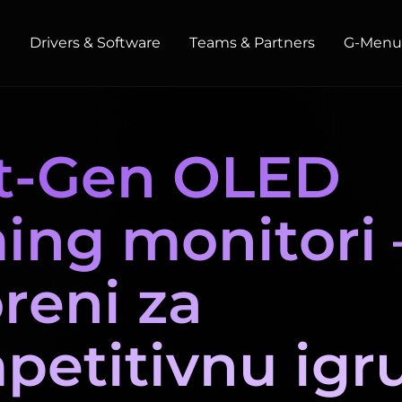
t
Drivers & Software
Teams & Partners
G‑Men
HOME / OFFICE
t-Gen OLED
Monitors
High Resolution
Professional
USB-C
ing monitori 
Portable
Basic
Big Screens
reni za
petitivnu igr