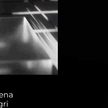
đena
gri