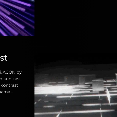
st
ti, AGON by
n kontrast.
 kontrast
enama –