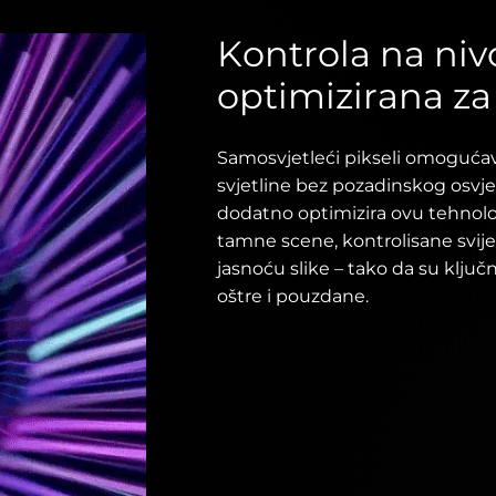
Kontrola na niv
optimizirana z
Samosvjetleći pikseli omogućav
svjetline bez pozadinskog osvj
dodatno optimizira ovu tehnolog
tamne scene, kontrolisane svijet
jasnoću slike – tako da su ključ
oštre i pouzdane.