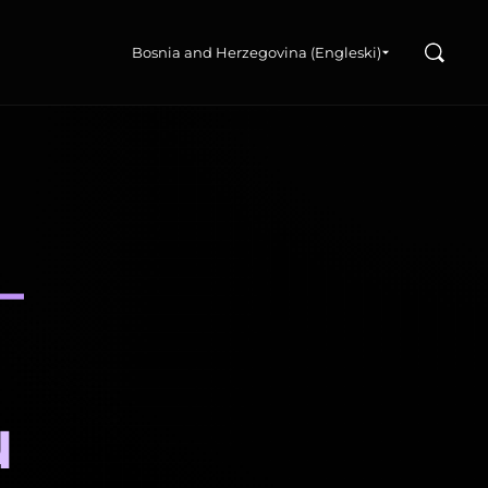
Search
u
Bosnia and Herzegovina (Engleski)
–
u