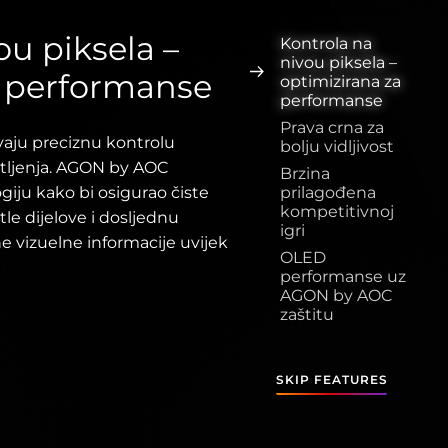
ou piksela –
Kontrola na
nivou piksela –
a performanse
optimizirana za
performanse
Prava crna za
aju preciznu kontrolu
bolju vidljivost
etljenja. AGON by AOC
Brzina
iju kako bi osigurao čiste
prilagođena
kompetitivnoj
le dijelove i dosljednu
igri
ne vizuelne informacije uvijek
OLED
performanse uz
AGON by AOC
zaštitu
SKIP FEATURES