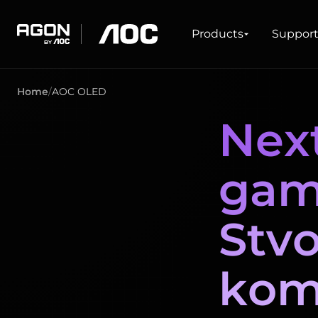
Products
Products
Suppor
agon
aoc
Home
AOC OLED
GAMING
PRODUCT LINES
Nex
Monitors
Ultra high refresh rate
Ultrawide
Freesync
gam
G-Sync
Curved
Big Screen
OLED
Stvo
kom