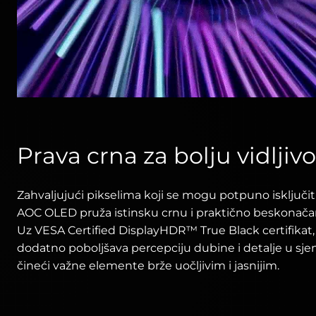
Prava crna za bolju vidljivo
Zahvaljujući pikselima koji se mogu potpuno isključi
AOC OLED pruža istinsku crnu i praktično beskonača
Uz VESA Certified DisplayHDR™ True Black certifikat,
dodatno poboljšava percepciju dubine i detalje u sj
čineći važne elemente brže uočljivim i jasnijim.