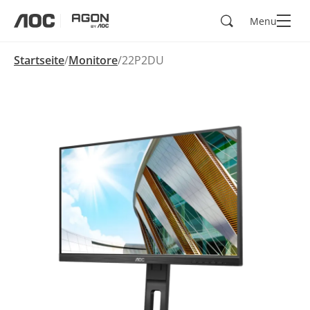
Suchen
Menu
aoc
agon
Startseite
Monitore
22P2DU