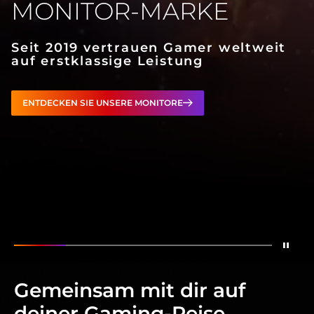
MONITOR-MARKE
Seit 2019 vertrauen Gamer weltweit
auf erstklassige Leistung
ENTDECKEN SIE UNSERE MONITORE
Stop
Zeigen
Die weltweit führende Gaming-Monitor-
Zeigen
OLED-Gaming-Monitore für komp
Zeigen
Ein Monitor. Zwei Modi
Zeigen
Für Champion
Zeigen
Offi
Gemeinsam mit dir auf
deiner Gaming-Reise