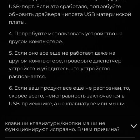
Используйте программы для
USB-порт. Если это сработало, попробуйте
восстановления пикселей или видео с
обновить драйвера чипсета USB материнской
быстро меняющимися цветами, чтобы
платы.
попытаться восстановить застрявшие
пиксели.
Попробуйте использовать устройство на
другом компьютере.
Избегайте нажатия на экран, так как это
может привести к дополнительным
Если оно все еще не работает даже на
повреждениям.
другом компьютере, проверьте диспетчер
устройств и убедитесь, что устройство
Проверьте условия гарантии вашего
распознается.
монитора, так как возможна замена, если
количество дефектных пикселей
Если ваш продукт все еще не распознан, то,
превышает допустимый предел.
скорее всего, неисправность заключается в
USB-приемнике, а не клавиатуре или мыши.
Если проблема сохраняется, зафиксируйте
расположение и поведение пикселя и
клавиши клавиатуры/кнопки маши не
обратитесь в службу поддержки.
функционируют исправно. В чем причина?