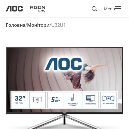
Пошук
Menu
aoc
agon
Головна
Монітори
U32U1