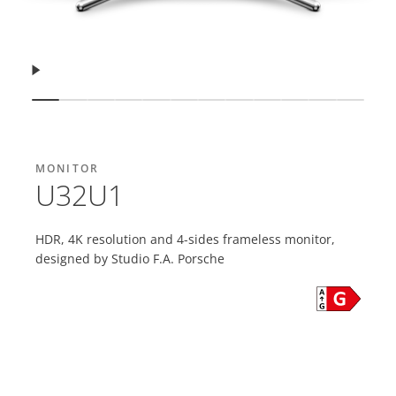
Продовжити
Показати слайд
Показати слайд
Показати слайд
Показати слайд
Показати слайд
Показати слайд
Показати слайд
Показати слайд
Показати слайд
Показати слай
Показати 
Показ
MONITOR
U32U1
HDR, 4K resolution and 4-sides frameless monitor,
designed by Studio F.A. Porsche