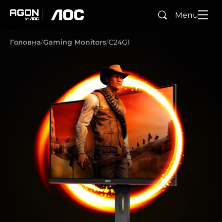
Menu
Пошук
agon
aoc
Головна
Gaming Monitors
C24G1