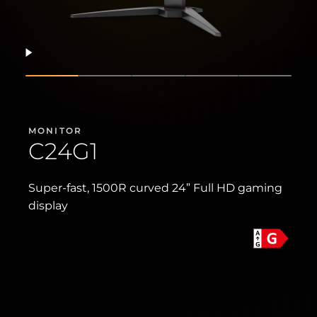
Продовжити
Показати слайд
Показати слайд
Показати слайд
Показати слайд
Показат
MONITOR
C24G1
Super-fast, 1500R curved 24” Full HD gaming
display