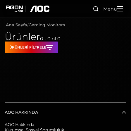
Menu
Ara
agon
aoc
Ana Sayfa
Gaming Monitors
Ürünler
0 - 0
of
0
ÜRÜNLERI FILTRELE
AOC HAKKINDA
AOC Hakkında
Kurumsal Sosyal Sorumluluk