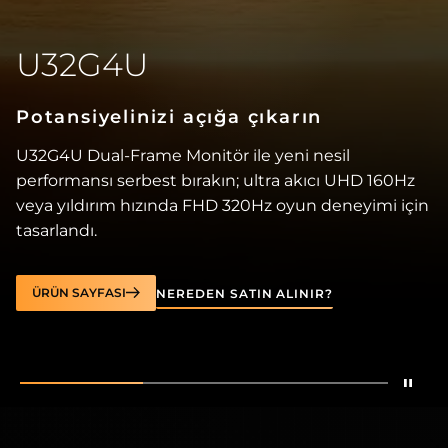
U32G4U
Potansiyelinizi açığa çıkarın
U32G4U Dual-Frame Monitör ile yeni nesil
performansı serbest bırakın; ultra akıcı UHD 160Hz
veya yıldırım hızında FHD 320Hz oyun deneyimi için
tasarlandı.
ÜRÜN SAYFASI
NEREDEN SATIN ALINIR?
Stop
Show
U32G4U
Show
U27G4R
Show
Q27G4Z