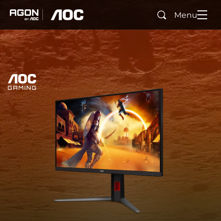
Menu
Ara
agon
aoc
Ana Sayfa
AOC Gaming
agonGaming