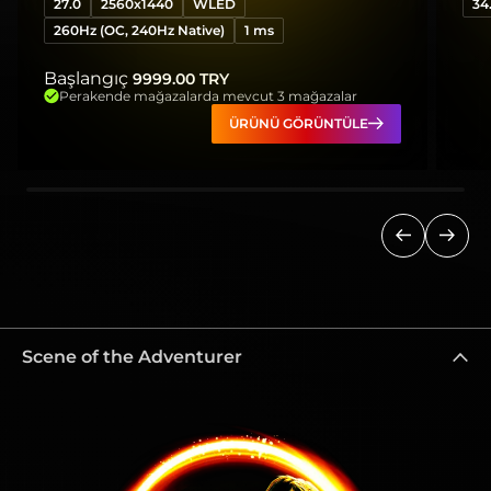
27.0
2560x1440
WLED
34
260Hz (OC, 240Hz Native)
1 ms
Başlangıç
9999.00
TRY
Perakende mağazalarda mevcut 3 mağazalar
ÜRÜNÜ GÖRÜNTÜLE
Önceki
Sonra
Scene of the Adventurer