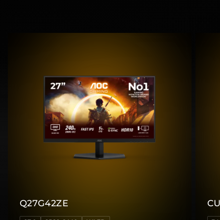
Q27G42ZE
CU