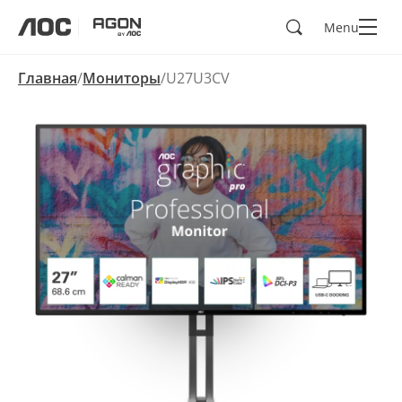
Поиск
Menu
aoc
agon
Главная
Мониторы
U27U3CV