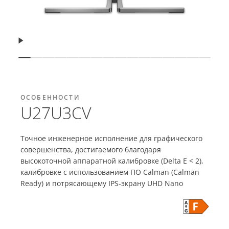
Возобновить
Показать слайд
Показать слайд
Показать слайд
Показать слайд
Показать слайд
Показать слайд
Показать слайд
Показать слайд
Показать слайд
Показать слайд
Показать слайд
Показать слайд
Показать слай
Показать с
Показать
Показ
ОСОБЕННОСТИ
U27U3CV
Точное инженерное исполнение для графического
совершенства, достигаемого благодаря
высокоточной аппаратной калибровке (Delta E < 2),
калибровке с использованием ПО Calman (Calman
Ready) и потрясающему IPS-экрану UHD Nano