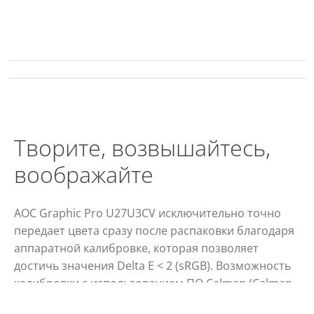
Творите, возвышайтесь,
воображайте
AOC Graphic Pro U27U3CV исключительно точно
передает цвета сразу после распаковки благодаря
аппаратной калибровке, которая позволяет
достичь значения Delta E < 2 (sRGB). Возможность
калибровки с использованием ПО Calman (Calman
Ready) позволит без лишних усилий подстроить