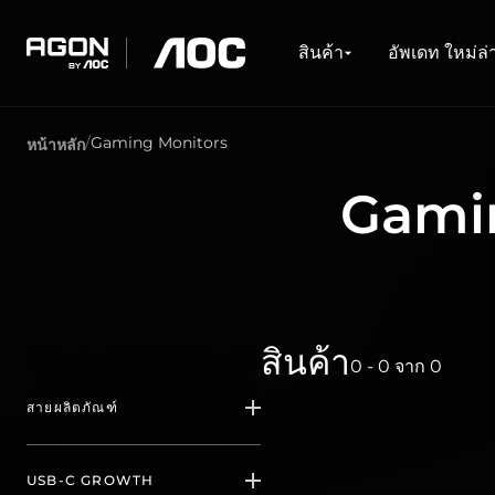
สินค้า
อัพเดท ใหม่ล่าสุด
สำรวจ
การช่วยเหลือ
Drivers & Softwares
สินค้า
อัพเดท ใหม่ล่
agon
aoc
Gaming Monitors
หน้าหลัก
GAMING MONITORS
WHAT'S NEW #AGON BY AOC
เกี่ยวกับ AOC
ศูนย์บริการ
DOWNLOADS
PRODUCT LINES
ซื้อได้ที่ไหน
Gami
Monitors
ล่าสุด
เกียวกับเรา
การติดต่อ
ไดรเวอร์และคู่มือ
ร้านค้าออนไล
Ultra high refresh rate
ตัวแทนจำหน่าย
Software
ตัวแทนจำหน่
Ultrawide
การรับประกัน
General Manual
Freesync
FAQ
G-Sync
Curved
Big Screen
OLED
สินค้า
0 - 0
จาก
0
สายผลิตภัณฑ์
AGON PRO
USB-C GROWTH
(
2
)