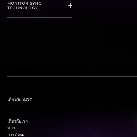
MONITOR SYNC
(
2
)
(
1
)
(
2
)
(
2
)
TECHNOLOGY
3840x2160 / 1920x1080 Dual
165 Hz
1 ms
G-SYNC
Frame Monitor
(
1
)
(
21
)
(
1
)
(
1
)
170 Hz
4 ms
FreeSync
(
2
)
(
5
)
(
2
)
180 Hz
Adaptive Sync
(
5
)
(
16
)
200 Hz
G-SYNC Compatible +
(
1
)
Adaptive Sync
(
1
)
เกี่ยวกับ AOC
240 Hz
(
2
)
240Hz (OC, Native 200Hz)
เกี่ยวกับเรา
(
1
)
ข่าว
การติดต่อ