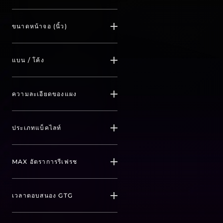
Yes
AGON
ขนาดหน้าจอ (นิ้ว)
(
2
)
(
5
)
No
AOC Gaming
23.8
แบน / โค้ง
(
3
)
(
(
25
2
)
)
26.5
Flat
ความละเอียดของแผง
(
1
)
(
9
)
27.0
Curved
1920x1080
ประเภทแบ็คไลท์
(
20
)
(
10
)
(
10
)
31.5
2560x1440
WLED
MAX อัตราการรีเฟรช
(
6
)
(
10
)
(
17
)
34.0
3440x1440
Mini LED
144 Hz
เวลาตอบสนอง GTG
(
3
)
(
3
)
(
2
)
(
3
)
3840x2160
OLED
160 Hz
0.03 ms