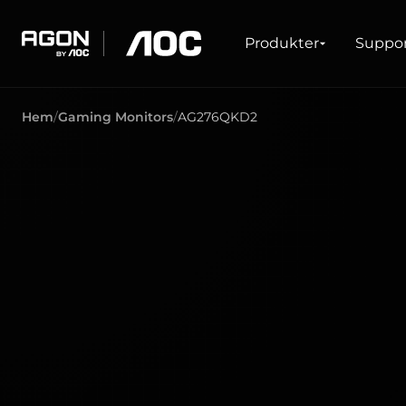
Produkter
Produkter
Suppo
agon
aoc
Hem
Gaming Monitors
AG276QKD2
GAMING
PRODUKTLINJER
Bildskärmar
Ultrahög uppdateringsfrekvens
Ultrawide
FreeSync
G-Sync
Böjd
Big Screens
OLED