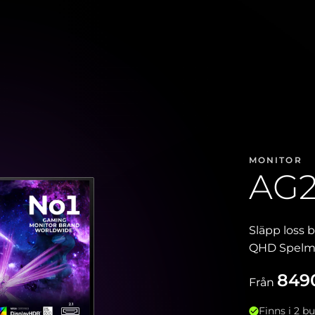
MONITOR
AG
Släpp loss
QHD Spelmon
849
Från
Finns i 2 bu