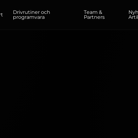
Drivrutiner och
Team &
Nyh
rt
programvara
Partners
Arti
HEMMA/KONTOR
Bildskärmar
Hög upplösning
Professionell
USB-C
Bärbar
Grundläggande
Stora skärmar