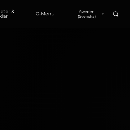
eter &
Sweden
Sök
G‑Menu
klar
(Svenska)