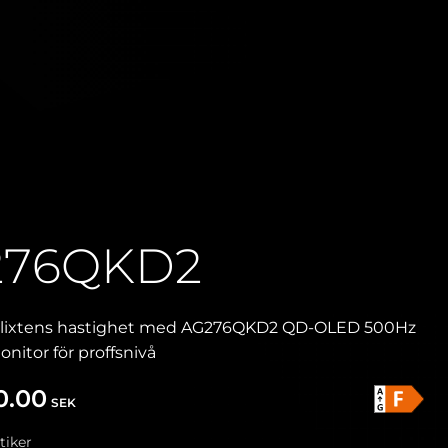
276QKD2
 blixtens hastighet med AG276QKD2 QD-OLED 500Hz
itor för proffsnivå
0.00
SEK
tiker