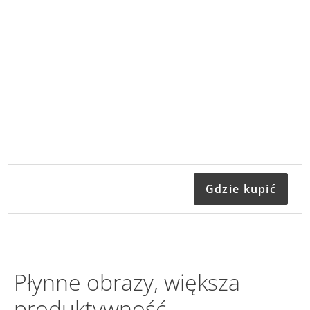
Gdzie kupić
Płynne obrazy, większa
produktywność