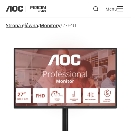
Wyszukaj
Menu
aoc
agon
Strona główna
Monitory
27E4U